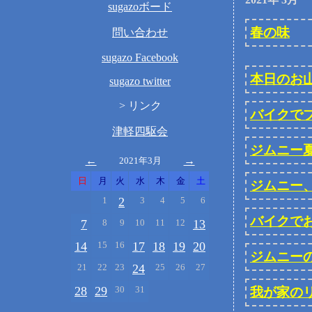
sugazoボード
春の味
問い合わせ
sugazo Facebook
本日のお
sugazo twitter
>
リンク
バイクで
津軽四駆会
ジムニー
←
→
2021年3月
日
月
火
水
木
金
土
ジムニー
1
2
3
4
5
6
バイクで
7
8
9
10
11
12
13
14
15
16
17
18
19
20
ジムニー
21
22
23
24
25
26
27
28
29
30
31
我が家の