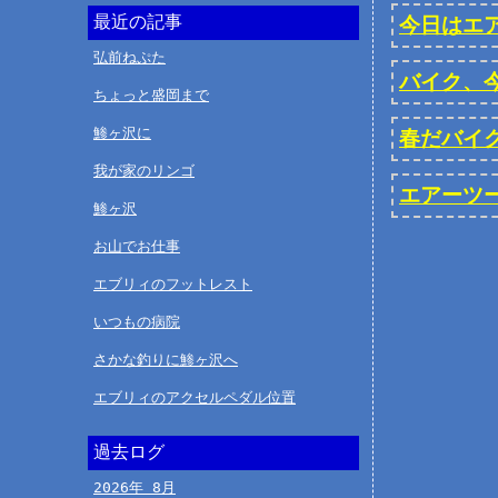
最近の記事
今日はエ
弘前ねぷた
バイク、
ちょっと盛岡まで
鯵ヶ沢に
春だバイ
我が家のリンゴ
エアーツ
鯵ヶ沢
お山でお仕事
エブリィのフットレスト
いつもの病院
さかな釣りに鯵ヶ沢へ
エブリィのアクセルペダル位置
過去ログ
2026年 8月