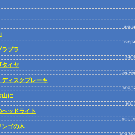
18:08, M
山
15:39, M
プラプラ
10:41, 
夏タイヤ
17:01, Wedn
、ディスクブレーキ
08:06, Sa
お山に
16:21, 
のヘッドライト
06:18, Th
リンゴの木
06:34, Wedn