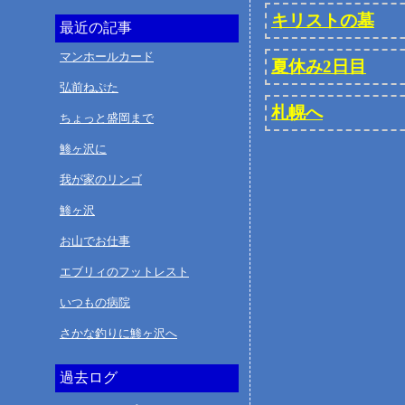
キリストの墓
最近の記事
マンホールカード
夏休み2日目
弘前ねぷた
札幌へ
ちょっと盛岡まで
鯵ヶ沢に
我が家のリンゴ
鯵ヶ沢
お山でお仕事
エブリィのフットレスト
いつもの病院
さかな釣りに鯵ヶ沢へ
過去ログ