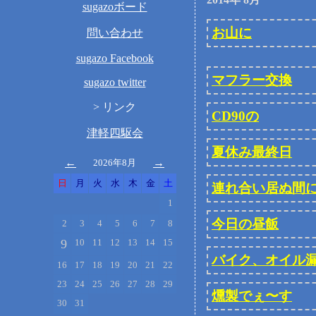
sugazoボード
お山に
問い合わせ
sugazo Facebook
マフラー交換
sugazo twitter
>
リンク
CD90の
津軽四駆会
夏休み最終日
←
→
2026年8月
日
月
火
水
木
金
土
連れ合い居ぬ間
1
今日の昼飯
2
3
4
5
6
7
8
9
10
11
12
13
14
15
バイク、オイル
16
17
18
19
20
21
22
23
24
25
26
27
28
29
燻製でぇ〜す
30
31